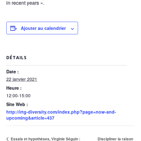
in recent years ».
Ajouter au calendrier
DÉTAILS
Date :
22 janvier 2021
Heure :
12:00-15:00
Site Web :
http://irtg-diversity.com/index.php?page=now-and-
upcoming&article=437
Discipliner la raison
Essais et hypothèses, Virginie Séguin :