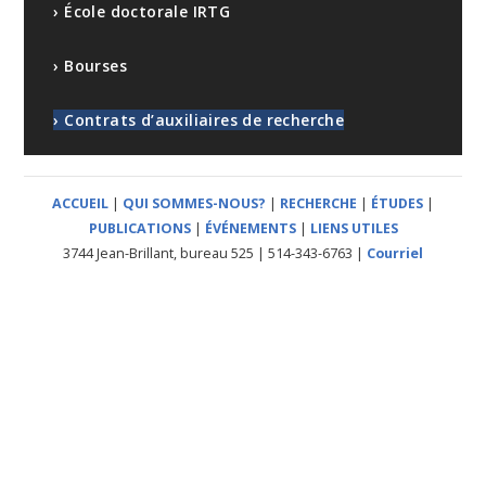
› École doctorale IRTG
› Bourses
› Contrats d’auxiliaires de recherche
ACCUEIL
|
QUI SOMMES-NOUS?
|
RECHERCHE
|
ÉTUDES
|
PUBLICATIONS
|
ÉVÉNEMENTS
|
LIENS UTILES
3744 Jean-Brillant, bureau 525 | 514-343-6763 |
Courriel