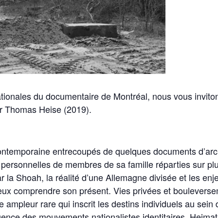
ionales du documentaire de Montréal, nous vous invitons 
par Thomas Heise (2019).
contemporaine entrecoupés de quelques documents d’arch
es personnelles de membres de sa famille réparties sur p
r la Shoah, la réalité d’une Allemagne divisée et les en
ieux comprendre son présent. Vies privées et bouleverse
e ampleur rare qui inscrit les destins individuels au se
urgence des mouvements nationalistes identitaires, Heima