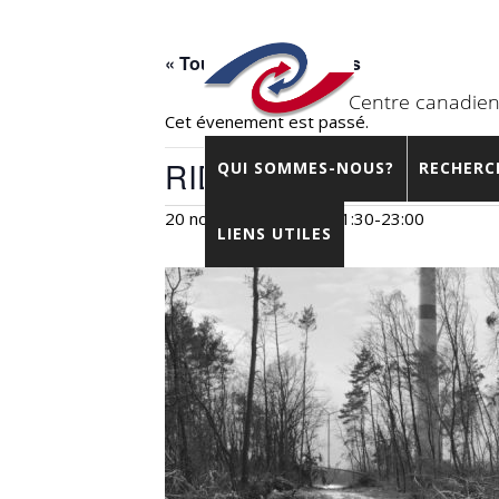
« Tous les Évènements
Cet évènement est passé.
RIDM : Heimat ist ein 
QUI SOMMES-NOUS?
RECHERC
20 novembre 2019 – 21:30
-
23:00
LIENS UTILES