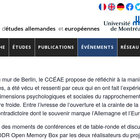
érience vécue et témoignages 30 a
HE
ÉTUDES
PUBLICATIONS
ÉVÉNEMENTS
RÉSEAU
u mur de Berlin, le CCÉAE propose de réfléchir à la man
s, a été vécu et ressenti par ceux qui en ont fait l’exp
 dimensions psychologiques et sociales du rapprochement 
roide. Entre l’ivresse de l’ouverture et la crainte de la
tradictoire dont le souvenir marque l’Allemagne et l’Eur
re des moments de conférences et de table-ronde et discu
 DDR Open Memory Box par les deux réalisateurs du proje