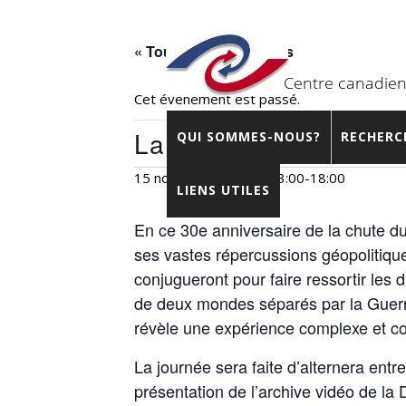
« Tous les Évènements
Cet évènement est passé.
La chute du mur : exp
QUI SOMMES-NOUS?
RECHERC
15 novembre 2019 – 13:00
-
18:00
LIENS UTILES
En ce 30e anniversaire de la chute d
ses vastes répercussions géopolitique
conjugueront pour faire ressortir les
de deux mondes séparés par la Guerre f
révèle une expérience complexe et con
La journée sera faite d’alternera ent
présentation de l’archive vidéo de la