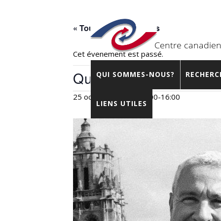
« Tous les Évènements
Cet évènement est passé.
Qu’est-ce que la critiq
QUI SOMMES-NOUS?
RECHERC
25 octobre 2018 – 14:00
-
16:00
LIENS UTILES