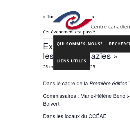
« Tous les Évènements
Cet évènement est passé.
Exposition multimédia :
QUI SOMMES-NOUS?
RECHERC
les prisons nazies »
LIENS UTILES
28 mars 2025
-
2 mai 2025
Dans le cadre de la
Première édition 
Commissaires : Marie-Hélène Benoit-O
Boivert
Dans les locaux du CCÉAE