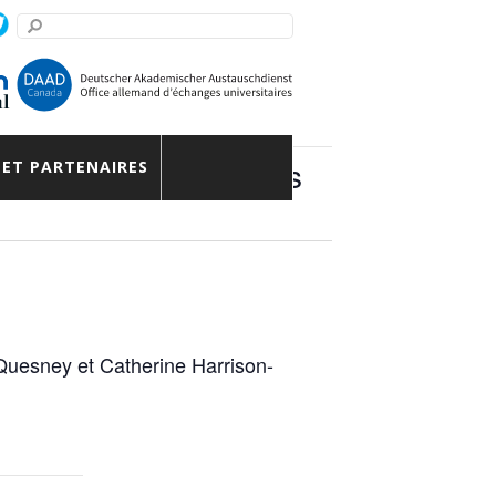
ns de résistantes dans
 ET PARTENAIRES
 Quesney et Catherine Harrison-