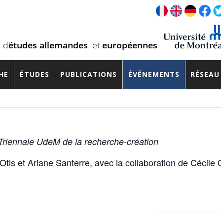
 « Sur l’air de la liberté : Chanso
HE
ÉTUDES
PUBLICATIONS
ÉVÉNEMENTS
RÉSEAU
Triennale UdeM de la recherche-création
tis et Ariane Santerre, avec la collaboration de Cécile