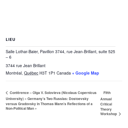
LIEU
Salle Lothar-Baier, Pavillon 3744, rue Jean-Brillant, suite 525
– 6
3744 rue Jean Brillant
Montréal
,
Québec
H3T 1P1
Canada
+ Google Map
Fifth
Conférence – Olga V. Solovieva (Nicolaus Copernicus
University) « Germany’s Two Russias: Dostoevsky
Annual
versus Gradovsky in Thomas Mann’s Reflections of a
Critical
Non-Political Man »
Theory
Workshop