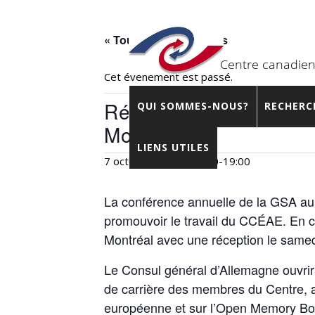
« Tous les Évènements
Cet évènement est passé.
Réception du CCÉAE po
QUI SOMMES-NOUS?
RECHERC
Montréal
LIENS UTILES
7 octobre 2023 – 17:00
-
19:00
La conférence annuelle de la GSA aura
promouvoir le travail du CCÉAE. En co
Montréal avec une réception le samedi
Le Consul général d’Allemagne ouvrira 
de carrière des membres du Centre, a
européenne et sur l’Open Memory Bo