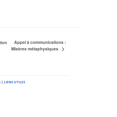
Appel à communications :
tion
Misères métaphysiques
S
|
LIENS UTILES