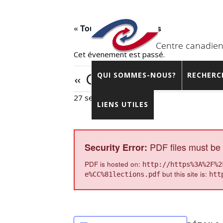
« Tous les Évènements
Cet évènement est passé.
« Quo vadis Allemagne?
QUI SOMMES-NOUS?
RECHERC
27 septembre 2021
LIENS UTILES
PDF files must be 
Security Error:
PDF is hosted on:
http://https%3A%2F%2
but this site is:
e%CC%81lections.pdf
htt