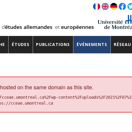
 Retour sur les élections alleman
HE
ÉTUDES
PUBLICATIONS
ÉVÉNEMENTS
RÉSEAU
hosted on the same domain as this site.
Fcceae.umontreal.ca%2Fwp-content%2Fuploads%2F2021%2F07%2
ps://cceae.umontreal.ca