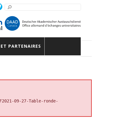
des » : table-ronde
 ET PARTENAIRES
F2021-09-27-Table-ronde-