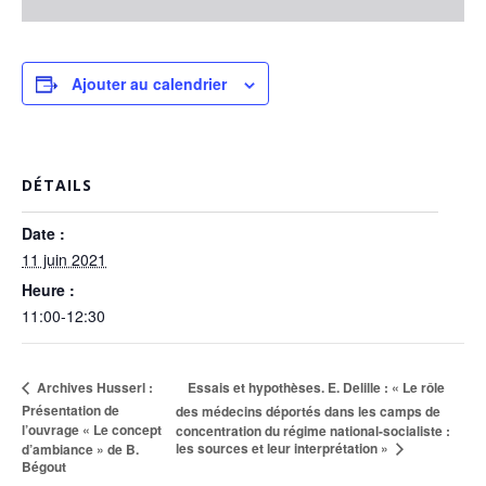
Ajouter au calendrier
DÉTAILS
Date :
11 juin 2021
Heure :
11:00-12:30
Essais et hypothèses. E. Delille : « Le rôle
Archives Husserl :
Présentation de
des médecins déportés dans les camps de
l’ouvrage « Le concept
concentration du régime national-socialiste :
les sources et leur interprétation »
d’ambiance » de B.
Bégout