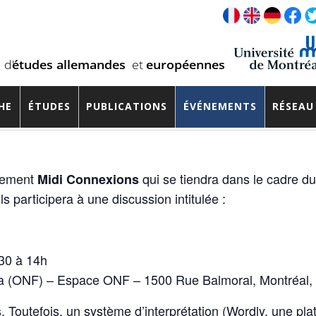
sauvera-t-elle le cinéma ?
HE
ÉTUDES
PUBLICATIONS
ÉVÉNEMENTS
RÉSEAU
énement
qui se tiendra dans le cadre d
Midi Connexions
 participera à une discussion intitulée :
30 à 14h
ada (ONF) – Espace ONF – 1500 Rue Balmoral, Montréal
is. Toutefois, un système d’interprétation (Wordly, une p