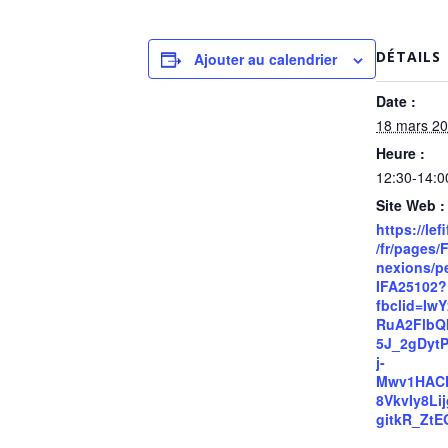
DÉTAILS
Ajouter au calendrier
Date :
18 mars 2
Heure :
12:30-14:0
Site Web :
https://lef
/fr/pages
nexions/p
IFA25102?
fbclid=Iw
RuA2FlbQ
5J_2gDytP
j-
Mwv1HAC
8VkvIy8Li
gitkR_ZtE