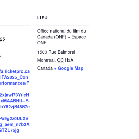
LIEU
Office national du film du
Canada (ONF) – Espace
025
ONF
1500 Rue Balmoral
0
Montreal
,
QC
H3A
Canada
+ Google Map
ifa.ticketpro.ca
/FIFA2025_Con
erformances/F
Y2xjawI73YtleH
IxMAABHU--F-
bY52zjS48S7e
Px9g2z0ULXB
jg_aem_n7b2A
GTZL75jg