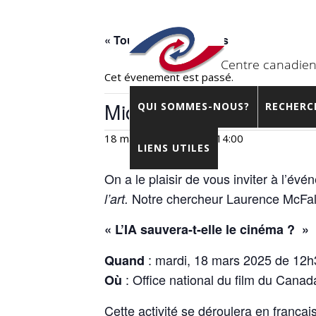
« Tous les Évènements
Cet évènement est passé.
Midi Connexions : L’IA 
QUI SOMMES-NOUS?
RECHERC
18 mars 2025 – 12:30
-
14:00
LIENS UTILES
On a le plaisir de vous inviter à l’év
Notre chercheur Laurence McFalls
l’art
.
«
L’IA sauvera-t-elle le cinéma ?
»
: mardi, 18 mars 2025 de 12h
Quand
: Office national du film du Can
Où
Cette activité se déroulera en frança