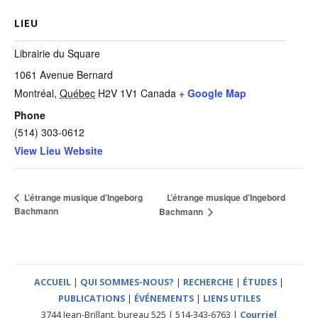
LIEU
Librairie du Square
1061 Avenue Bernard
Montréal
,
Québec
H2V 1V1
Canada
+ Google Map
Phone
(514) 303-0612
View Lieu Website
L’étrange musique d’Ingebord
L’étrange musique d’Ingeborg
Bachmann
Bachmann
ACCUEIL
|
QUI SOMMES-NOUS?
|
RECHERCHE
|
ÉTUDES
|
PUBLICATIONS
|
ÉVÉNEMENTS
|
LIENS UTILES
3744 Jean-Brillant, bureau 525 | 514-343-6763 |
Courriel