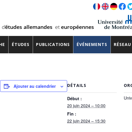
l Critical Theory Workshop
HE
ÉTUDES
PUBLICATIONS
ÉVÉNEMENTS
RÉSEAU
DÉTAILS
OR
Ajouter au calendrier
Univ
Début :
20 juin 2024 – 10:00
Fin :
22 juin 2024 – 15:30