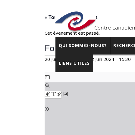
« Tous les Évènements
Cet évènement est passé.
Fourth Leipzig-Montréa
QUI SOMMES-NOUS?
RECHERC
20 juin 2024 – 10:00
-
22 juin 2024 – 15:30
LIENS UTILES
Skip
to
PDF
content