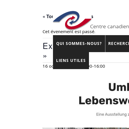
« Tous les Évènements
Cet évènement est passé.
Exposition « Bouleverse
QUI SOMMES-NOUS?
RECHERC
»
LIENS UTILES
16 octobre 2020 – 14:00
-
16:00