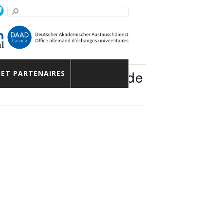
 réunification allemande
 ET PARTENAIRES