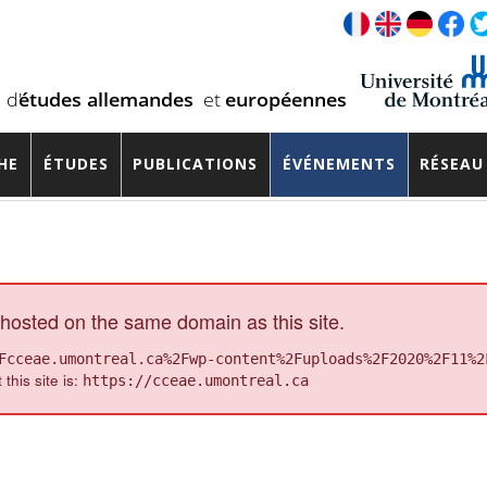
e communications du Colloque de
HE
ÉTUDES
PUBLICATIONS
ÉVÉNEMENTS
RÉSEAU
hosted on the same domain as this site.
Fcceae.umontreal.ca%2Fwp-content%2Fuploads%2F2020%2F11%2
 this site is:
https://cceae.umontreal.ca