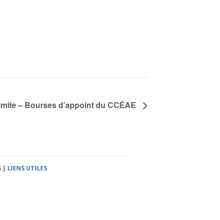
limite – Bourses d’appoint du CCÉAE
S
|
LIENS UTILES