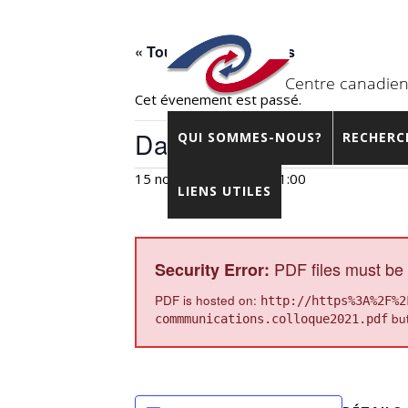
« Tous les Évènements
Cet évènement est passé.
Date limite – Appel d
QUI SOMMES-NOUS?
RECHERC
15 novembre 2020 – 21:00
LIENS UTILES
PDF files must be 
Security Error:
PDF is hosted on:
http://https%3A%2F%2
but
commmunications.colloque2021.pdf