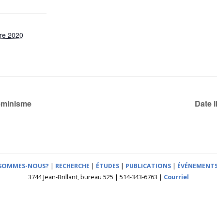
re 2020
féminisme
Date 
 SOMMES-NOUS?
|
RECHERCHE
|
ÉTUDES
|
PUBLICATIONS
|
ÉVÉNEMENT
3744 Jean-Brillant, bureau 525 | 514-343-6763 |
Courriel