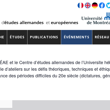
 with Difficult Histories »
HE
ÉTUDES
PUBLICATIONS
ÉVÉNEMENTS
RÉSEAU
CCÉAE et le Centre d’études allemandes de l’Universite 
ie d’ateliers sur les défis théoriques, techniques et éthiq
ance des périodes difficiles du 20e siècle (dictatures, gé