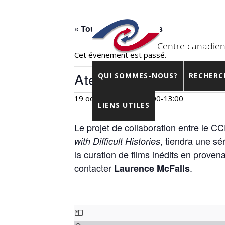
« Tous les Évènements
Cet évènement est passé.
Ateliers « Going Digital
QUI SOMMES-NOUS?
RECHERC
19 octobre 2021 – 10:00
-
13:00
LIENS UTILES
Le projet de collaboration entre le 
, tiendra une sér
with Difficult Histories
la curation de films inédits en proven
contacter
.
Laurence McFalls
Skip
to